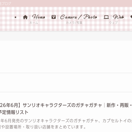
信ブログ
Home
Camera / Photo
Web
：
：
：
ホーム
カメラ/写真
ウェブ
026年6月】サンリオキャラクターズのガチャガチャ│新作・再販
予定情報リスト
26年6月発売のサンリオキャラクターズのガチャガチャ、カプセルトイの
報や設置場所・取り扱い店舗をまとめています。