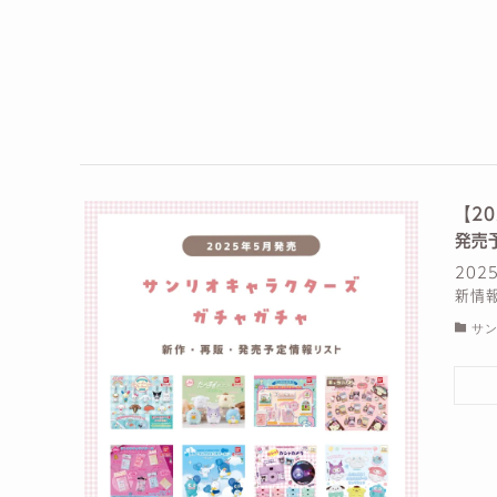
【2
発売
20
新情
サ